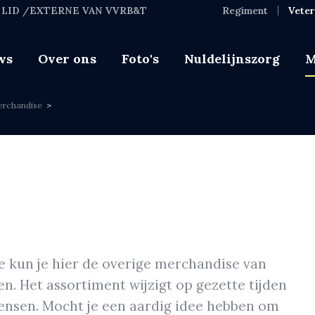
LID /EXTERNE VAN VVRB&T
Regiment
Vete
ws
Over ons
Foto's
Nuldelijnszorg
M
rchandise
e kun je hier de overige merchandise van
n. Het assortiment wijzigt op gezette tijden
wensen. Mocht je een aardig idee hebben om