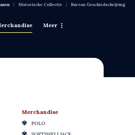
ranen
Historische Collectie
Bureau Geschiedschrijving
erchandise
Meer
Merchandise
POLO
SOFTSHELLJACK