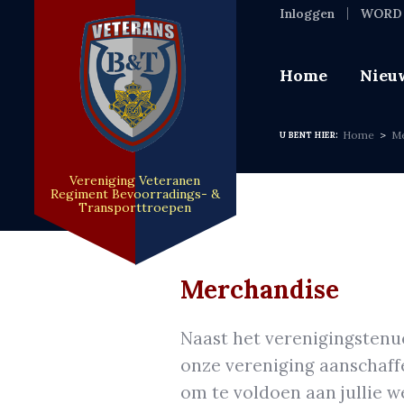
Inloggen
WORD 
Home
Nieu
Home
Me
U BENT HIER:
Vereniging Veteranen
Regiment Bevoorradings- &
Transporttroepen
Merchandise
Naast het verenigingstenu
onze vereniging aanschaffe
om te voldoen aan jullie 