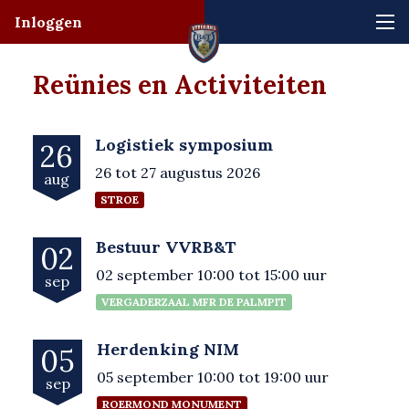
Inloggen
Reünies en Activiteiten
Logistiek symposium
26
26 tot 27 augustus 2026
aug
STROE
Bestuur VVRB&T
02
02 september 10:00 tot 15:00 uur
sep
VERGADERZAAL MFR DE PALMPIT
Herdenking NIM
05
05 september 10:00 tot 19:00 uur
sep
ROERMOND MONUMENT